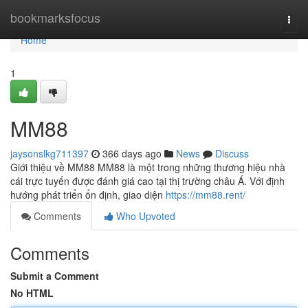
Home
bookmarksfocus
Togg
navi
Home
1
MM88
jaysonslkg711397
366 days ago
News
Discuss
Giới thiệu về MM88 MM88 là một trong những thương hiệu nhà
cái trực tuyến được đánh giá cao tại thị trường châu Á. Với định
hướng phát triển ổn định, giao diện
https://mm88.rent/
Comments
Who Upvoted
Comments
Submit a Comment
No HTML