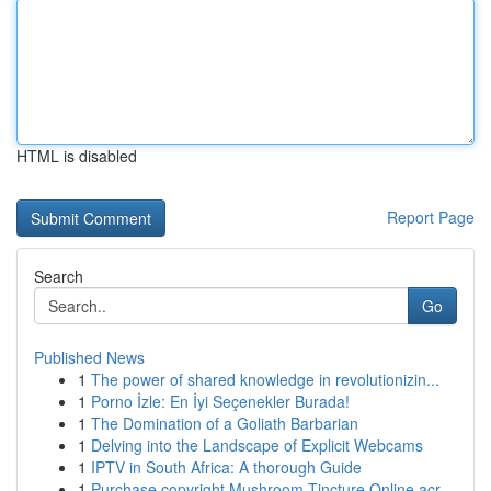
HTML is disabled
Report Page
Search
Go
Published News
1
The power of shared knowledge in revolutionizin...
1
Porno İzle: En İyi Seçenekler Burada!
1
The Domination of a Goliath Barbarian
1
Delving into the Landscape of Explicit Webcams
1
IPTV in South Africa: A thorough Guide
1
Purchase copyright Mushroom Tincture Online acr...