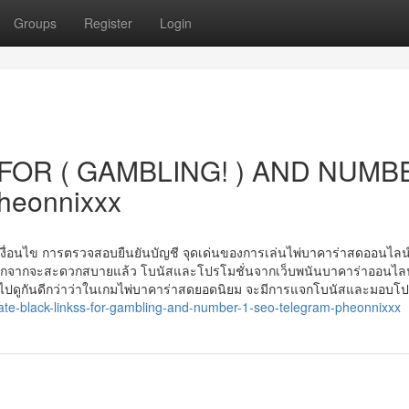
Groups
Register
Login
FOR ( GAMBLING! ) AND NUMB
heonnixxx
เงื่อนไข การตรวจสอบยืนยันบัญชี จุดเด่นของการเล่นไพ่บาคาร่าสดออนไลน์ ที
กจากจะสะดวกสบายแล้ว โบนัสและโปรโมชั่นจากเว็บพนันบาคาร่าออนไลน์ที่
างดี ลองไปดูกันดีกว่าว่าในเกมไพ่บาคาร่าสดยอดนิยม จะมีการแจกโบนัสและมอบโป
te-black-linkss-for-gambling-and-number-1-seo-telegram-pheonnixxx