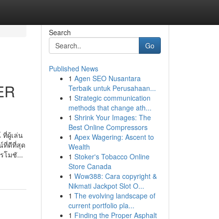
Search
Go
Published News
1
Agen SEO Nusantara
ER
Terbaik untuk Perusahaan...
1
Strategic communication
methods that change ath...
1
Shrink Your Images: The
Best Online Compressors
่ผู้เล่น
1
Apex Wagering: Ascent to
ดีที่สุด
Wealth
รโมชั...
1
Stoker's Tobacco Online
Store Canada
1
Wow388: Cara copyright &
Nikmati Jackpot Slot O...
1
The evolving landscape of
current portfolio pla...
1
Finding the Proper Asphalt