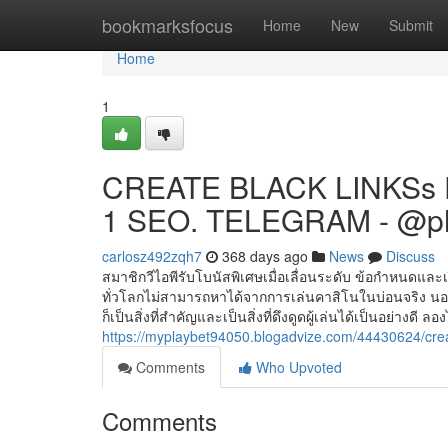
Home
bookmarksfocus
Home
New
Submit
Home
1
CREATE BLACK LINKSs 
1 SEO. TELEGRAM - @p
carlosz492zqh7
368 days ago
News
Discuss
สมาชิกวีไอพีรับโบนัสพิเศษเมื่อเลื่อนระดับ ข้อกำหนดและ
ทั่วโลกไม่สามารถหาได้จากการเล่นคาสิโนในบ่อนจริง นอ
ก็เป็นสิ่งที่สำคัญและเป็นสิ่งที่ดึงดูดผู้เล่นได้เป็นอย่
https://myplaybet94050.blogadvize.com/44430624/crea
Comments
Who Upvoted
Comments