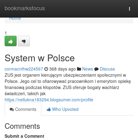
Home
bookmarksfocus
Togg
navi
Home
1
System w Polsce
cormacnthw224567
368 days ago
News
Discuss
ZUS jest organem kierującym ubezpieczeniami społecznymi w
Polsce. Jego cel to ofiarowywać pracownikom i emerytom opiekę
finansową podczas kłopotów. ZUS oferuje bogaty wachlarz
świadczeń, takich jak
https://nellukna183294.blogsumer.com/profile
Comments
Who Upvoted
Comments
Submit a Comment