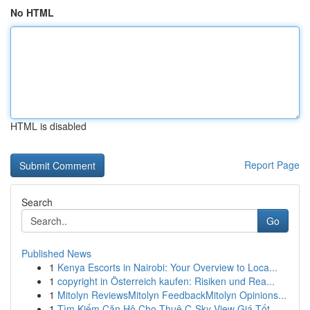
No HTML
HTML is disabled
Report Page
Search
Go
Published News
1
Kenya Escorts in Nairobi: Your Overview to Loca...
1
copyright in Österreich kaufen: Risiken und Rea...
1
Mitolyn ReviewsMitolyn FeedbackMitolyn Opinions...
1
Tìm Kiếm Căn Hộ Cho Thuê C-Sky View Giá Tốt