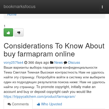
Home
bookmarksfocus
Togg
navi
Home
1
Considerations To Know About
buy farmapram online
vony257fse4
366 days ago
News
Discuss
Ваши варианты выбора параметров конфиденциальности
Тема Светлая Темная Высокая контрастность Нам не удалось
найти эту страницу. Попробуйте войти в систему или выберите
один из подходящих результатов поиска ниже: Нам не удалось
найти эту страницу. To promote copyright, initially make an
account and buy or deposit copyright cash you would like
https://trippycalichem.com/product/farmapram/
Comments
Who Upvoted