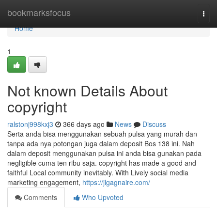
Home
bookmarksfocus
Togg
navi
Home
1
Not known Details About
copyright
ralstonj998kxj3
366 days ago
News
Discuss
Serta anda bisa menggunakan sebuah pulsa yang murah dan
tanpa ada nya potongan juga dalam deposit Bos 138 ini. Nah
dalam deposit menggunakan pulsa ini anda bisa gunakan pada
negligible cuma ten ribu saja. copyright has made a good and
faithful Local community inevitably. With Lively social media
marketing engagement,
https://jlgagnaire.com/
Comments
Who Upvoted