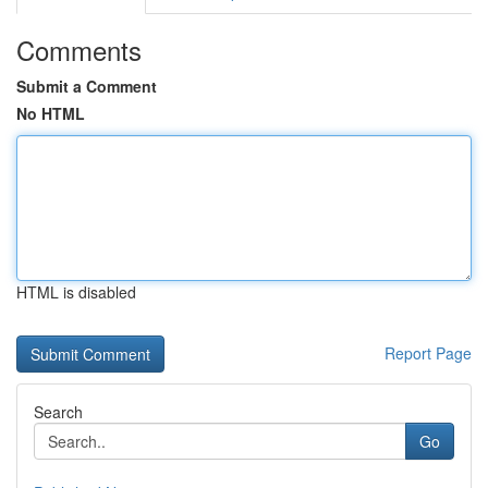
Comments
Submit a Comment
No HTML
HTML is disabled
Report Page
Search
Go