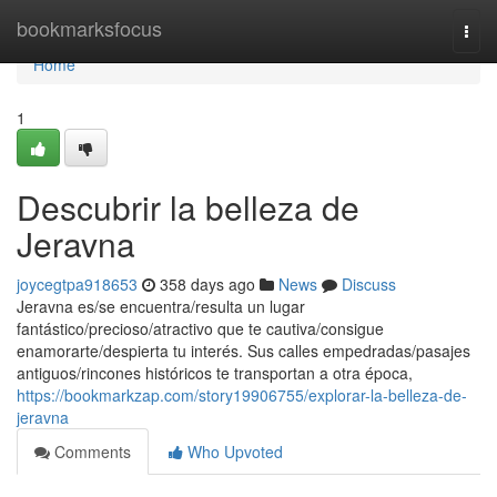
Home
bookmarksfocus
Togg
navi
Home
1
Descubrir la belleza de
Jeravna
joycegtpa918653
358 days ago
News
Discuss
Jeravna es/se encuentra/resulta un lugar
fantástico/precioso/atractivo que te cautiva/consigue
enamorarte/despierta tu interés. Sus calles empedradas/pasajes
antiguos/rincones históricos te transportan a otra época,
https://bookmarkzap.com/story19906755/explorar-la-belleza-de-
jeravna
Comments
Who Upvoted