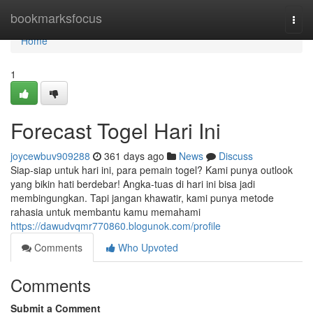
Home
bookmarksfocus
Togg
navi
Home
1
Forecast Togel Hari Ini
joycewbuv909288
361 days ago
News
Discuss
Siap-siap untuk hari ini, para pemain togel? Kami punya outlook
yang bikin hati berdebar! Angka-tuas di hari ini bisa jadi
membingungkan. Tapi jangan khawatir, kami punya metode
rahasia untuk membantu kamu memahami
https://dawudvqmr770860.blogunok.com/profile
Comments
Who Upvoted
Comments
Submit a Comment