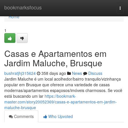
Home
bookmarksfocus
Togg
navi
Home
1
Casas e Apartamentos em
Jardim Maluche, Brusque
bushratjhj315624
358 days ago
News
Discuss
Jardim Maluche é um local acolhedor/bairro tranquilo/vizinhança
popular em Brusque que oferece uma variedade de casas
modernas/apartamentos espaçosos/imóveis charmosos. Se você
está buscando um lar
https://bookmark-
master.com/story20052369/casas-e-apartamentos-em-jardim-
maluche-brusque
Comments
Who Upvoted