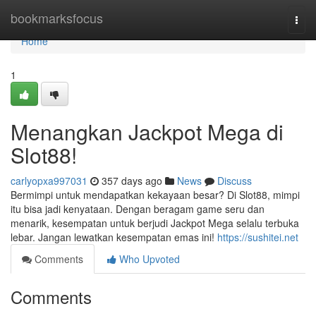
Home
bookmarksfocus
Togg
navi
Home
1
Menangkan Jackpot Mega di
Slot88!
carlyopxa997031
357 days ago
News
Discuss
Bermimpi untuk mendapatkan kekayaan besar? Di Slot88, mimpi
itu bisa jadi kenyataan. Dengan beragam game seru dan
menarik, kesempatan untuk berjudi Jackpot Mega selalu terbuka
lebar. Jangan lewatkan kesempatan emas ini!
https://sushitei.net
Comments
Who Upvoted
Comments