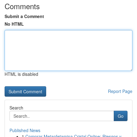
Comments
Submit a Comment
No HTML
HTML is disabled
Report Page
Search
Go
Published News
1
Comprar Metanfetamina Cristal Online: Riesgos y...