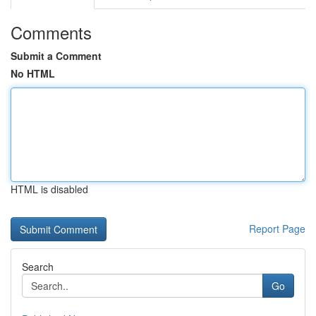
Comments
Submit a Comment
No HTML
HTML is disabled
Report Page
Search
Go