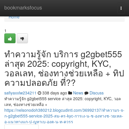
Home
bookmarksfocus
Togg
navi
Home
1
ทำความรู้จัก บริการ g2gbet555
ล่าสุด 2025: copyright, KYC,
วอลเลท, ช่องทางช่วยเหลือ + ทิป
ความปลอดภัย ที่??
safiyaxxlw234211
338 days ago
News
Discuss
ทำความรู้จัก g2gbet555 service ล่าสุด 2025: copyright, KYC, วอล
เลท, ช่องทางช่วยเหลือ +
https://nelsonodoh380212.blogcudinti.com/36992137/ทำความร-จ-
ก-g2gbet555-service-2025-สม-คร-kyc-การเง-น-ช-องทางช-วยเหล-
อ-แนวทางแก-ป-ญหาเบ-องต-น-ท-ควรร