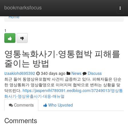
Home
bookmarksfocus
Togg
navi
Home
1
영통녹화사기·영통협박 피해를
줄이는 방법
izaaklohd695392
340 days ago
News
Discuss
최근 들어 동영상유포협박 사건이 급증하고 있다. 피해자들은 단순
한 영상통화가 영상촬영으로 이어지며 협박으로 변하는 상황을 맞
닥뜨린다.
https://jaspervihl789391.eedblog.com/37249013/영상통
화사기-영상유출사기-대응-매뉴얼
Comments
Who Upvoted
Comments