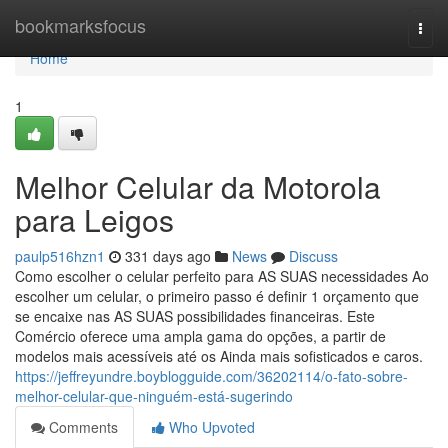
Home
bookmarksfocus
Togg
navi
Home
1
Melhor Celular da Motorola
para Leigos
paulp516hzn1
331 days ago
News
Discuss
Como escolher o celular perfeito para AS SUAS necessidades Ao
escolher um celular, o primeiro passo é definir 1 orçamento que
se encaixe nas AS SUAS possibilidades financeiras. Este
Comércio oferece uma ampla gama do opções, a partir de
modelos mais acessíveis até os Ainda mais sofisticados e caros.
https://jeffreyundre.boyblogguide.com/36202114/o-fato-sobre-
melhor-celular-que-ninguém-está-sugerindo
Comments
Who Upvoted