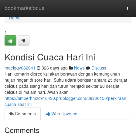
Home
bookmarksfocus
Togg
navi
Home
1
Kondisi Cuaca Hari Ini
maelgqv682641
326 days ago
News
Discuss
Hari kemarin diprediksi akan berawan dengan kemungkinan
hujan ringan di sore hari. Suhu udara berkisar antara 25 derajat
celcius pada siang hari dan turun menjadi sekitar 20 derajat
celcius di malam hari. Awan akan
https://amberhmzc918430.prublogger.com/36226150/perkiraan-
cuaca-saat-ini
Comments
Who Upvoted
Comments