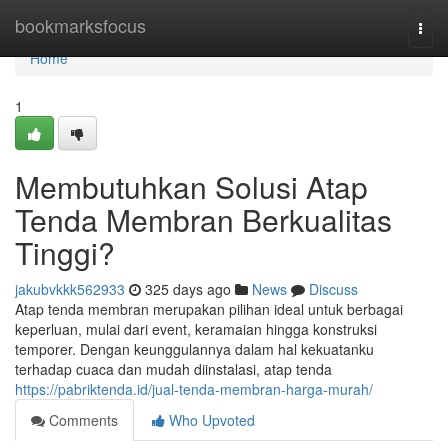
Home
bookmarksfocus
Togg
navi
Home
1
Membutuhkan Solusi Atap
Tenda Membran Berkualitas
Tinggi?
jakubvkkk562933
325 days ago
News
Discuss
Atap tenda membran merupakan pilihan ideal untuk berbagai
keperluan, mulai dari event, keramaian hingga konstruksi
temporer. Dengan keunggulannya dalam hal kekuatanku
terhadap cuaca dan mudah diinstalasi, atap tenda
https://pabriktenda.id/jual-tenda-membran-harga-murah/
Comments
Who Upvoted