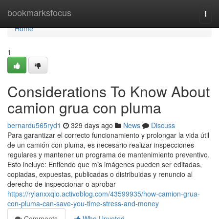
Home
bookmarksfocus
Togg
navi
Home
1
Considerations To Know About
camion grua con pluma
bernardu565ryd1
329 days ago
News
Discuss
Para garantizar el correcto funcionamiento y prolongar la vida útil
de un camión con pluma, es necesario realizar inspecciones
regulares y mantener un programa de mantenimiento preventivo.
Esto incluye: Entiendo que mis imágenes pueden ser editadas,
copiadas, expuestas, publicadas o distribuidas y renuncio al
derecho de inspeccionar o aprobar
https://rylanxxqio.activoblog.com/43599935/how-camion-grua-
con-pluma-can-save-you-time-stress-and-money
Comments
Who Upvoted