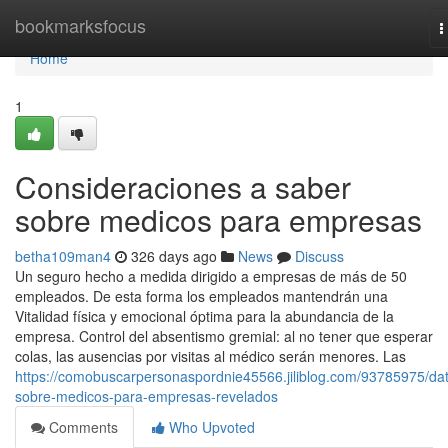
Home
bookmarksfocus
T
n
Home
1
Consideraciones a saber
sobre medicos para empresas
betha109man4
326 days ago
News
Discuss
Un seguro hecho a medida dirigido a empresas de más de 50
empleados. De esta forma los empleados mantendrán una
Vitalidad física y emocional óptima para la abundancia de la
empresa. Control del absentismo gremial: al no tener que esperar
colas, las ausencias por visitas al médico serán menores. Las
https://comobuscarpersonaspordnie45566.jiliblog.com/93785975/da
sobre-medicos-para-empresas-revelados
Comments
Who Upvoted