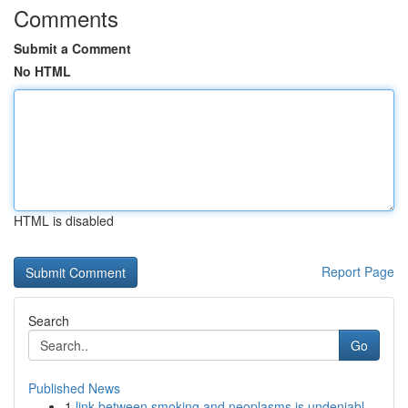
Comments
Submit a Comment
No HTML
HTML is disabled
Report Page
Search
Go
Published News
1
link between smoking and neoplasms is undeniabl...