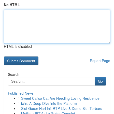
No HTML
HTML is disabled
Report Page
Search
Go
Published News
1
Sweet Calico Cat Are Needing Loving Residence!
1
iwin: A Deep Dive into the Platform
1
Slot Gacor Hari Ini: RTP Live & Demo Slot Terbaru
1
Meilleur IPTV : Le Guide Complet