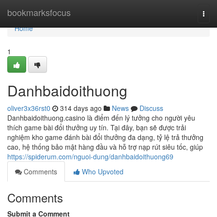
Home
bookmarksfocus
Togg
navi
Home
1
Danhbaidoithuong
oliver3x36rst0
314 days ago
News
Discuss
Danhbaidoithuong.casino là điểm đến lý tưởng cho người yêu
thích game bài đổi thưởng uy tín. Tại đây, bạn sẽ được trải
nghiệm kho game đánh bài đổi thưởng đa dạng, tỷ lệ trả thưởng
cao, hệ thống bảo mật hàng đầu và hỗ trợ nạp rút siêu tốc, giúp
https://spiderum.com/nguoi-dung/danhbaidoithuong69
Comments
Who Upvoted
Comments
Submit a Comment