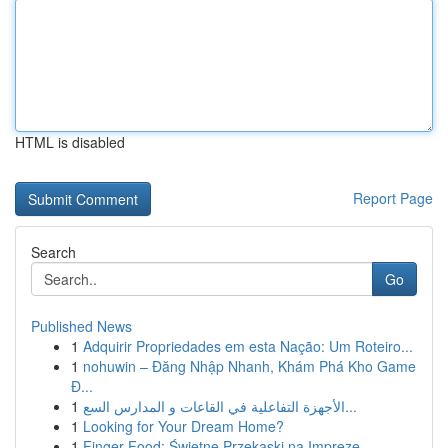
HTML is disabled
Report Page
Search
Go
Published News
1
Adquirir Propriedades em esta Nação: Um Roteiro...
1
nohuwin – Đăng Nhập Nhanh, Khám Phá Kho Game
Đ...
1
الأجهزة التفاعلية في القاعات و المدارس السع...
1
Looking for Your Dream Home?
1
Finger Food: Świetne Przekąski na Imprezę