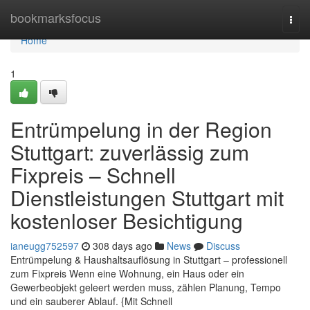
Home
bookmarksfocus
Togg
navi
Home
1
Entrümpelung in der Region
Stuttgart: zuverlässig zum
Fixpreis – Schnell
Dienstleistungen Stuttgart mit
kostenloser Besichtigung
ianeugg752597
308 days ago
News
Discuss
Entrümpelung & Haushaltsauflösung in Stuttgart – professionell
zum Fixpreis Wenn eine Wohnung, ein Haus oder ein
Gewerbeobjekt geleert werden muss, zählen Planung, Tempo
und ein sauberer Ablauf. {Mit Schnell