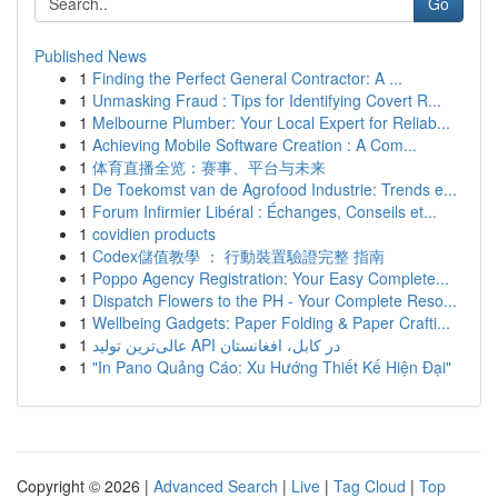
Go
Published News
1
Finding the Perfect General Contractor: A ...
1
Unmasking Fraud : Tips for Identifying Covert R...
1
Melbourne Plumber: Your Local Expert for Reliab...
1
Achieving Mobile Software Creation : A Com...
1
体育直播全览：赛事、平台与未来
1
De Toekomst van de Agrofood Industrie: Trends e...
1
Forum Infirmier Libéral : Échanges, Conseils et...
1
covidien products
1
Codex儲值教學 ： 行動裝置驗證完整 指南
1
Poppo Agency Registration: Your Easy Complete...
1
Dispatch Flowers to the PH - Your Complete Reso...
1
Wellbeing Gadgets: Paper Folding & Paper Crafti...
1
عالی‌ترین تولید API در کابل، افغانستان
1
"In Pano Quảng Cáo: Xu Hướng Thiết Kế Hiện Đại"
Copyright © 2026 |
Advanced Search
|
Live
|
Tag Cloud
|
Top