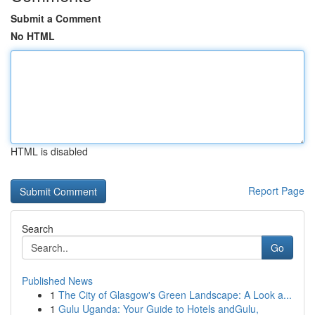
Submit a Comment
No HTML
HTML is disabled
Report Page
Search
Go
Published News
1
The City of Glasgow's Green Landscape: A Look a...
1
Gulu Uganda: Your Guide to Hotels andGulu,