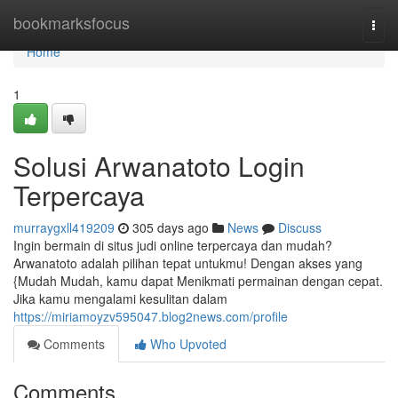
Home
bookmarksfocus
Togg
navi
Home
1
Solusi Arwanatoto Login
Terpercaya
murraygxll419209
305 days ago
News
Discuss
Ingin bermain di situs judi online terpercaya dan mudah?
Arwanatoto adalah pilihan tepat untukmu! Dengan akses yang
{Mudah Mudah, kamu dapat Menikmati permainan dengan cepat.
Jika kamu mengalami kesulitan dalam
https://miriamoyzv595047.blog2news.com/profile
Comments
Who Upvoted
Comments