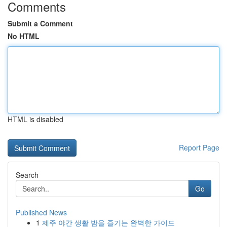
Comments
Submit a Comment
No HTML
HTML is disabled
Report Page
Search
Go
Published News
1
제주 야간 생활 밤을 즐기는 완벽한 가이드