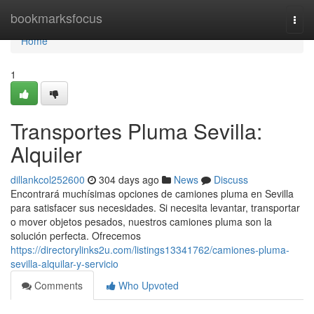
Home
bookmarksfocus
Togg
navi
Home
1
Transportes Pluma Sevilla:
Alquiler
dillankcol252600
304 days ago
News
Discuss
Encontrará muchísimas opciones de camiones pluma en Sevilla
para satisfacer sus necesidades. Si necesita levantar, transportar
o mover objetos pesados, nuestros camiones pluma son la
solución perfecta. Ofrecemos
https://directorylinks2u.com/listings13341762/camiones-pluma-
sevilla-alquilar-y-servicio
Comments
Who Upvoted