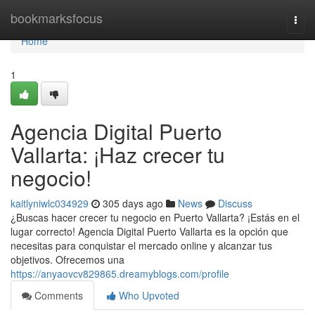
Home
bookmarksfocus
Togg
navi
Home
1
Agencia Digital Puerto
Vallarta: ¡Haz crecer tu
negocio!
kaitlyniwlc034929
305 days ago
News
Discuss
¿Buscas hacer crecer tu negocio en Puerto Vallarta? ¡Estás en el
lugar correcto! Agencia Digital Puerto Vallarta es la opción que
necesitas para conquistar el mercado online y alcanzar tus
objetivos. Ofrecemos una
https://anyaovcv829865.dreamyblogs.com/profile
Comments
Who Upvoted