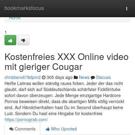
Home
bookmarksfocus
Togg
navi
Home
1
Kostenfreies XXX Online video
mit gieriger Cougar
christianv678dpm2
305 days ago
News
Discuss
Heiße Latinas wollen ständig raues ficken. Jeder der das nicht
glaubt, darf sich auf Süddeutschlands schärfster Fickfilmtube
sofort davon überzeugen. Jede Menge einzigartige Hardcore
Pornos beweisen direkt, dass die abartigen Milfs völlig verrückt
sind. Auf Händchenhalten hast Du im Second überhaupt keine
Lust. Sondern Du hast eine Hingabe für kostenfreie
https://pornograb.com/
Comments
Who Upvoted