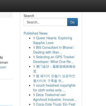
Search
Go
Published News
1
Queer Hearts: Exploring
Sapphic Love
1
BIS Consultant in Bharat :
Dealing with Stan...
1
Selecting an GPS Tracker
it
Developer: What One Re...
tleman
1
澳门金沙：最新游戏体验全
.com/
览
1
웹 페이지 만들기 성공적인
웹사이트 구축을 위...
1
couch headrest copyrights
for cloth sofas sofa ...
1
Deze Toekomst van
Agrofood Industrie: Innovat...
1
Coca-Cola Truck: Ein Fest