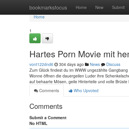
Home
bookmarksfocus
Home
New
Submit
Home
1
Hartes Porn Movie mit 
vont122dnd6
304 days ago
News
Discuss
Zum Glück findest du im WWW ungezählte Gangbang Po
Wonne öffnen die dauergeilen Luder ihre Schenkelsch
auf behaarte Mösen, geile Hinterteile und volle Brüst
Comments
Who Upvoted
Comments
Submit a Comment
No HTML