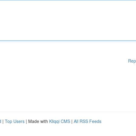
Rep
d
|
Top Users
| Made with
Kliqqi CMS
|
All RSS Feeds