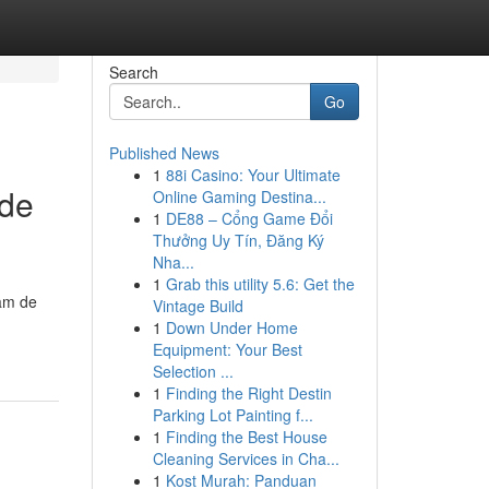
Search
Go
Published News
1
88i Casino: Your Ultimate
 de
Online Gaming Destina...
1
DE88 – Cổng Game Đổi
Thưởng Uy Tín, Đăng Ký
Nha...
1
Grab this utility 5.6: Get the
xam de
Vintage Build
1
Down Under Home
Equipment: Your Best
Selection ...
1
Finding the Right Destin
Parking Lot Painting f...
1
Finding the Best House
Cleaning Services in Cha...
1
Kost Murah: Panduan