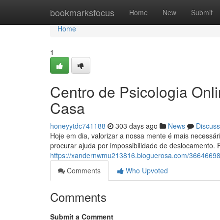
Home
bookmarksfocus
Home
New
Submit
Home
1
Centro de Psicologia Onl
Casa
honeyytdc741188
303 days ago
News
Discuss
Hoje em dia, valorizar a nossa mente é mais necessá
procurar ajuda por impossibilidade de deslocamento.
https://xandernwmu213816.bloguerosa.com/36646698/co
Comments
Who Upvoted
Comments
Submit a Comment