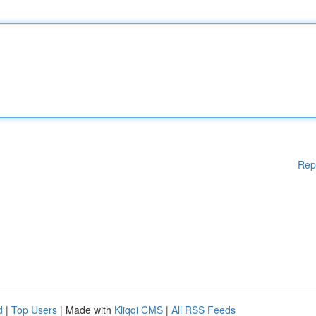
Rep
d
|
Top Users
| Made with
Kliqqi CMS
|
All RSS Feeds