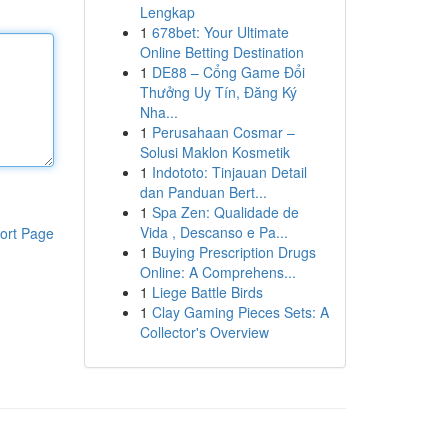
Lengkap
1
678bet: Your Ultimate
Online Betting Destination
1
DE88 – Cổng Game Đổi
Thưởng Uy Tín, Đăng Ký
Nha...
1
Perusahaan Cosmar –
Solusi Maklon Kosmetik
1
Indototo: Tinjauan Detail
dan Panduan Bert...
1
Spa Zen: Qualidade de
Vida , Descanso e Pa...
ort Page
1
Buying Prescription Drugs
Online: A Comprehens...
1
Liege Battle Birds
1
Clay Gaming Pieces Sets: A
Collector's Overview