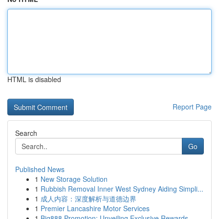
HTML is disabled
Report Page
Search
Go
Published News
1
New Storage Solution
1
Rubbish Removal Inner West Sydney Aiding Simpli...
1
成人内容：深度解析与道德边界
1
Premier Lancashire Motor Services
1
Big888 Promotion: Unveiling Exclusive Rewards