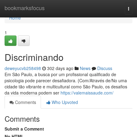
Home
bookmarksfocus
Togg
navi
Home
1
Discriminando
deweyucvb258498
302 days ago
News
Discuss
Em São Paulo, a busca por um profissional qualificado de
psicologia pode parecer desafiadora. {Com/Através de/No uma
cidade tão vibrante e multicultural como São Paulo, os desafios
da vida moderna podem ser
https://valemaissaude.com/
Comments
Who Upvoted
Comments
Submit a Comment
No HTML