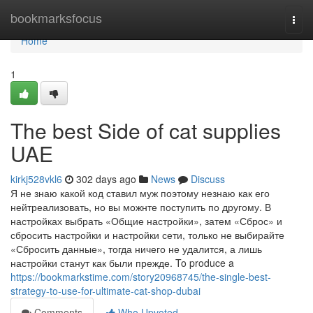
Home
bookmarksfocus
Togg
navi
Home
1
The best Side of cat supplies
UAE
kirkj528vkl6
302 days ago
News
Discuss
Я не знаю какой код ставил муж поэтому незнаю как его
нейтреализовать, но вы можнте поступить по другому. В
настройках выбрать «Общие настройки», затем «Сброс» и
сбросить настройки и настройки сети, только не выбирайте
«Сбросить данные», тогда ничего не удалится, а лишь
настройки станут как были прежде. To produce a
https://bookmarkstime.com/story20968745/the-single-best-
strategy-to-use-for-ultimate-cat-shop-dubai
Comments
Who Upvoted