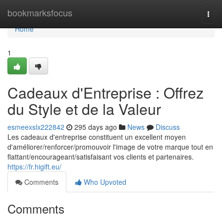
Home
bookmarksfocus
Togg
navi
Home
1
Cadeaux d'Entreprise : Offrez
du Style et de la Valeur
esmeexslx222842
295 days ago
News
Discuss
Les cadeaux d'entreprise constituent un excellent moyen
d'améliorer/renforcer/promouvoir l'image de votre marque tout en
flattant/encourageant/satisfaisant vos clients et partenaires.
https://fr.higift.eu/
Comments
Who Upvoted
Comments