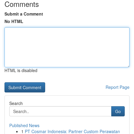
Comments
Submit a Comment
No HTML
HTML is disabled
Report Page
Search
Go
Published News
1
PT Cosmar Indonesia: Partner Custom Perawatan