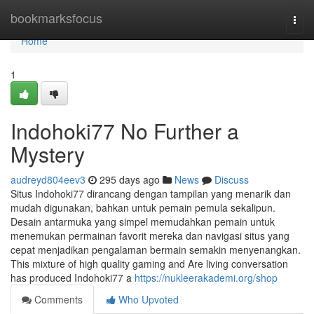
Home
bookmarksfocus
Togg
navi
Home
1
Indohoki77 No Further a
Mystery
audreyd804eev3
295 days ago
News
Discuss
Situs Indohoki77 dirancang dengan tampilan yang menarik dan
mudah digunakan, bahkan untuk pemain pemula sekalipun.
Desain antarmuka yang simpel memudahkan pemain untuk
menemukan permainan favorit mereka dan navigasi situs yang
cepat menjadikan pengalaman bermain semakin menyenangkan.
This mixture of high quality gaming and Are living conversation
has produced Indohoki77 a
https://nukleerakademi.org/shop
Comments
Who Upvoted