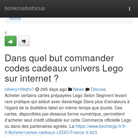
Home
bookmarksfocus
Togg
navi
Home
1
Dans quel but commander
codes cadeaux univers Lego
sur internet ?
olivery109qhv7
295 days ago
News
Discuss
Acheter certains cartes prépayées Lego Selon Segment levant
rare pratique qui séduit avec davantage Dans plus d’amateurs à
l’égard de la doélèbre label en même temps que jouets. Ces
cartes, disponibles par-dessous forme numérique, permettent
d’acheter seul crédit utilisable sur cette Commerce officielle Lego
ou dans des partenaires agréés. La
https://www.becharge.fr/fr-
fr/Acheter/cartes-cadeaux-LEGO-France-3-623