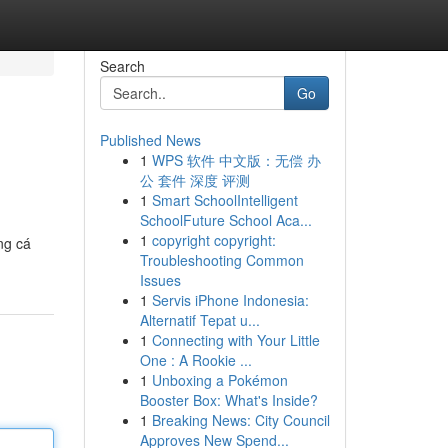
Search
Go
Published News
1
WPS 软件 中文版：无偿 办
公 套件 深度 评测
1
Smart SchoolIntelligent
SchoolFuture School Aca...
1
copyright copyright:
ng cá
Troubleshooting Common
Issues
1
Servis iPhone Indonesia:
Alternatif Tepat u...
1
Connecting with Your Little
One : A Rookie ...
1
Unboxing a Pokémon
Booster Box: What's Inside?
1
Breaking News: City Council
Approves New Spend...