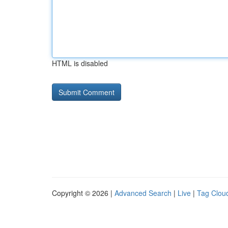
HTML is disabled
Copyright © 2026 |
Advanced Search
|
Live
|
Tag Clou