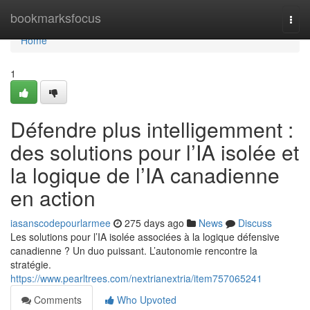
Home
bookmarksfocus
Togg
navi
Home
1
Défendre plus intelligemment :
des solutions pour l’IA isolée et
la logique de l’IA canadienne
en action
iasanscodepourlarmee
275 days ago
News
Discuss
Les solutions pour l’IA isolée associées à la logique défensive
canadienne ? Un duo puissant. L’autonomie rencontre la
stratégie.
https://www.pearltrees.com/nextrianextria/item757065241
Comments
Who Upvoted