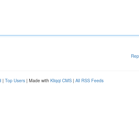
Rep
d
|
Top Users
| Made with
Kliqqi CMS
|
All RSS Feeds