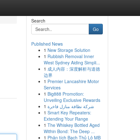
Search
Go
Published News
1
New Storage Solution
1
Rubbish Removal Inner
West Sydney Aiding Simpli...
1
成人内容：深度解析与道德
边界
1
Premier Lancashire Motor
Services
1
Big888 Promotion:
Unveiling Exclusive Rewards
1
شركة نظافة منازل فاخرة
1
Smart Key Repeaters:
Extending Your Range
1
The Whiskey Bottled Aged
Within Bond: The Deep ...
1
Phân tích Bạch Thủ Lô MB