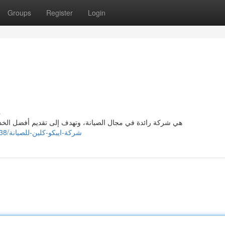
Groups
Register
Login
s
هي شركة رائدة في مجال الصيانة، وتهدف إلى تقديم أفضل الخدما
https://hamzahbxsm842292.creacionblog.com/38116238/شركة-ايبكو-كلين-للصيانة