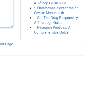
& Tổ hợp Lô Xiên Hô...
1
Plataformas elevadoras en
Sevilla: Manual exh...
1
Get The Drug Responsibly:
A Thorough Guide
1
Research Peptides: A
Comprehensive Guide
ort Page