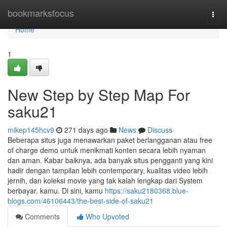
Home
bookmarksfocus
Togg
navi
Home
1
New Step by Step Map For
saku21
mikep145hcv9
271 days ago
News
Discuss
Beberapa situs juga menawarkan paket berlangganan atau free
of charge demo untuk menikmati konten secara lebih nyaman
dan aman. Kabar baiknya, ada banyak situs pengganti yang kini
hadir dengan tampilan lebih contemporary, kualitas video lebih
jernih, dan koleksi movie yang tak kalah lengkap dari System
berbayar. kamu. Di sini, kamu
https://saku2180368.blue-
blogs.com/46106443/the-best-side-of-saku21
Comments
Who Upvoted