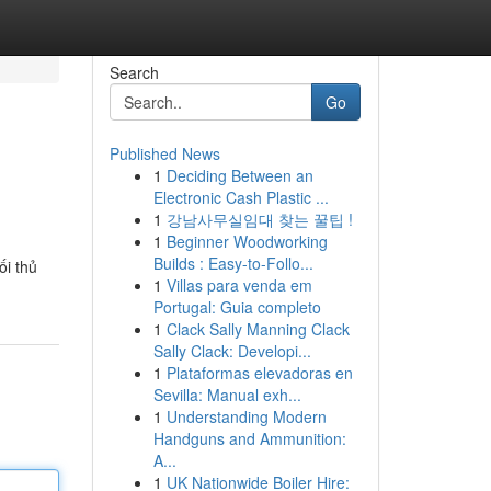
Search
Go
Published News
1
Deciding Between an
Electronic Cash Plastic ...
1
강남사무실임대 찾는 꿀팁 !
1
Beginner Woodworking
Builds : Easy-to-Follo...
ối thủ
1
Villas para venda em
Portugal: Guia completo
1
Clack Sally Manning Clack
Sally Clack: Developi...
1
Plataformas elevadoras en
Sevilla: Manual exh...
1
Understanding Modern
Handguns and Ammunition:
A...
1
UK Nationwide Boiler Hire: