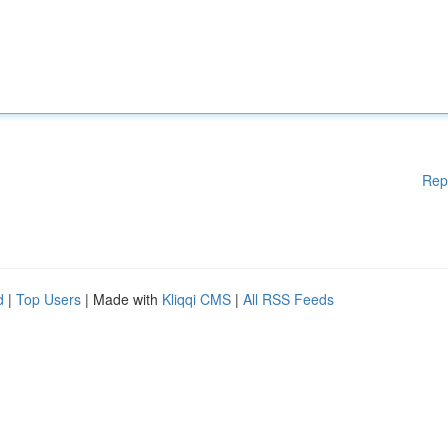
Rep
d
|
Top Users
| Made with
Kliqqi CMS
|
All RSS Feeds