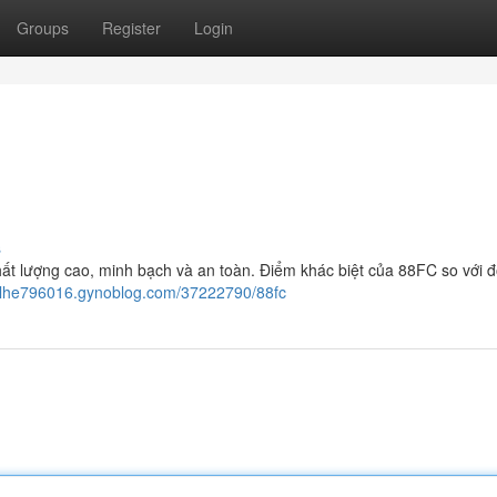
Groups
Register
Login
s
ất lượng cao, minh bạch và an toàn. Điểm khác biệt của 88FC so với đ
ianslhe796016.gynoblog.com/37222790/88fc