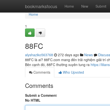
Home
bookmarksfocus
Home
New
Submit
Home
1
88FC
alyshaziko563768
272 days ago
News
Discus
88FC là ai? 88FC.com mang đến trải nghiệm giải trí ch
Bên cạnh đó, 88FC thường xuyên tung ra
https://lil
Comments
Who Upvoted
Comments
Submit a Comment
No HTML