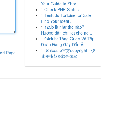
Your Guide to Shor...
1
Check PNR Status
1
Testudo Tortoise for Sale –
Find Your Ideal ...
1
123b là như thế nào?
Hướng dẫn chi tiết cho ng...
1
24club: Tổng Quan Về Tập
Đoàn Đang Gây Dấu Ấn
1
{Snipaste官方copyright：快
ort Page
速便捷截图软件体验