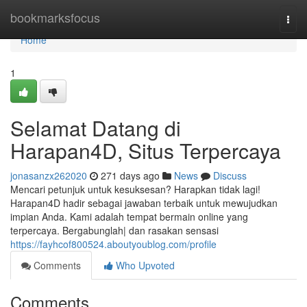
Home
bookmarksfocus
Togg
navi
Home
1
Selamat Datang di
Harapan4D, Situs Terpercaya
jonasanzx262020
271 days ago
News
Discuss
Mencari petunjuk untuk kesuksesan? Harapkan tidak lagi!
Harapan4D hadir sebagai jawaban terbaik untuk mewujudkan
impian Anda. Kami adalah tempat bermain online yang
terpercaya. Bergabunglah| dan rasakan sensasi
https://fayhcof800524.aboutyoublog.com/profile
Comments
Who Upvoted
Comments