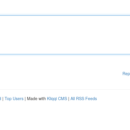
Rep
d
|
Top Users
| Made with
Kliqqi CMS
|
All RSS Feeds