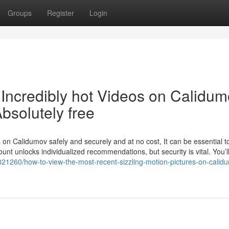
Groups
Register
Login
Incredibly hot Videos on Calidum
bsolutely free
ms on Calidumov safely and securely and at no cost, It can be essential t
count unlocks individualized recommendations, but security is vital. You’l
37321260/how-to-view-the-most-recent-sizzling-motion-pictures-on-calid