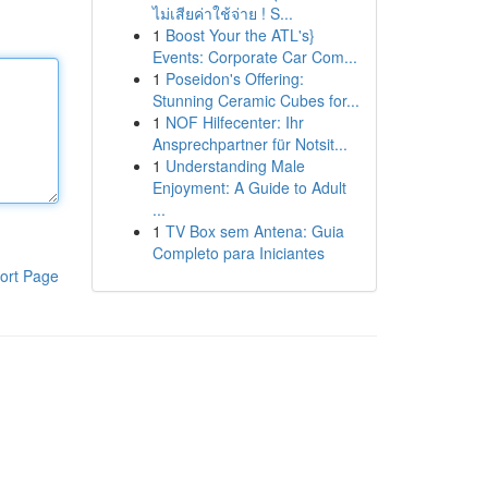
ไม่เสียค่าใช้จ่าย ! S...
1
Boost Your the ATL's}
Events: Corporate Car Com...
1
Poseidon's Offering:
Stunning Ceramic Cubes for...
1
NOF Hilfecenter: Ihr
Ansprechpartner für Notsit...
1
Understanding Male
Enjoyment: A Guide to Adult
...
1
TV Box sem Antena: Guia
Completo para Iniciantes
ort Page