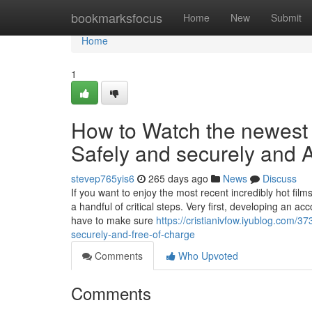
Home
bookmarksfocus
Home
New
Submit
Home
1
How to Watch the newest 
Safely and securely and A
stevep765yis6
265 days ago
News
Discuss
If you want to enjoy the most recent incredibly hot fil
a handful of critical steps. Very first, developing an ac
have to make sure
https://cristianivfow.iyublog.com/
securely-and-free-of-charge
Comments
Who Upvoted
Comments