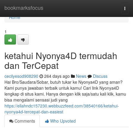
Home
bookmarksfocus
Togg
navi
Home
1
ketahui Nyonya4D termudah
dan TerCepat
cecilyesod908290
264 days ago
News
Discuss
Hai Bro/Saudara/Sobar, butuh tukar ke Nyonya4D yang aman?
Kami punya jawaban terbaik untuk kamu! Cari link Nyonya4D
lengkap di situs kami. Hanya dengan klik saja/satu kali klik, kamu
bisa mengalami sensasi judi yang
https://ellahndc157230.webbuzzfeed.com/38540166/ketahui-
nyonya4d-tercepat-dan-easiest
Comments
Who Upvoted