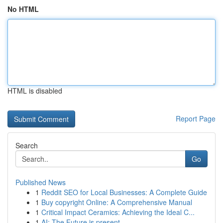
No HTML
HTML is disabled
Report Page
Search
Go
Published News
1
Reddit SEO for Local Businesses: A Complete Guide
1
Buy copyright Online: A Comprehensive Manual
1
Critical Impact Ceramics: Achieving the Ideal C...
1
AI: The Future is present