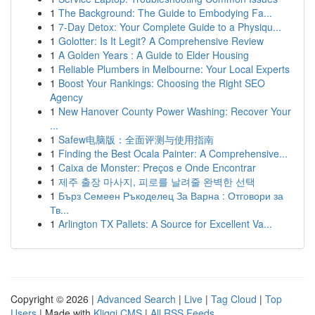
1
The Background: The Guide to Embodying Fa...
1
7-Day Detox: Your Complete Guide to a Physiqu...
1
Golotter: Is It Legit? A Comprehensive Review
1
A Golden Years : A Guide to Elder Housing
1
Reliable Plumbers in Melbourne: Your Local Experts
1
Boost Your Rankings: Choosing the Right SEO
Agency
1
New Hanover County Power Washing: Recover Your
...
1
Safew电脑版：全面评测与使用指南
1
Finding the Best Ocala Painter: A Comprehensive...
1
Caixa de Monster: Preços e Onde Encontrar
1
제주 출장 마사지, 피로를 날려줄 완벽한 선택
1
Бърз Семеен Ръкоделец За Варна : Отговори за
Тв...
1
Arlington TX Pallets: A Source for Excellent Va...
Copyright © 2026 |
Advanced Search
|
Live
|
Tag Cloud
|
Top
Users
| Made with
Kliqqi CMS
|
All RSS Feeds