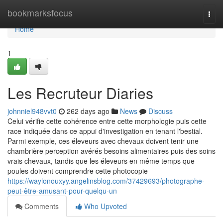
Home
bookmarksfocus
Togg
navi
Home
1
Les Recruteur Diaries
johnniel948vvt0
262 days ago
News
Discuss
Celui vérifie cette cohérence entre cette morphologie puis cette
race indiquée dans ce appui d'investigation en tenant l'bestial.
Parmi exemple, ces éleveurs avec chevaux doivent tenir une
chambrière perception avérés besoins alimentaires puis des soins
vrais chevaux, tandis que les éleveurs en même temps que
poules doivent comprendre cette photocopie
https://waylonouxyy.angelinsblog.com/37429693/photographe-
peut-être-amusant-pour-quelqu-un
Comments
Who Upvoted