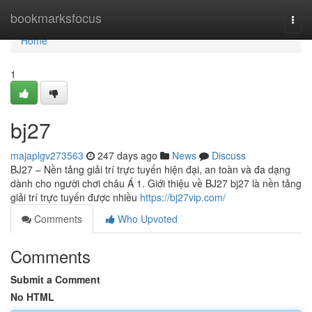
Home
bookmarksfocus
Togg
navi
Home
1
bj27
majaplgv273563
247 days ago
News
Discuss
BJ27 – Nền tảng giải trí trực tuyến hiện đại, an toàn và đa dạng
dành cho người chơi châu Á 1. Giới thiệu về BJ27 bj27 là nền tảng
giải trí trực tuyến được nhiều
https://bj27vip.com/
Comments
Who Upvoted
Comments
Submit a Comment
No HTML