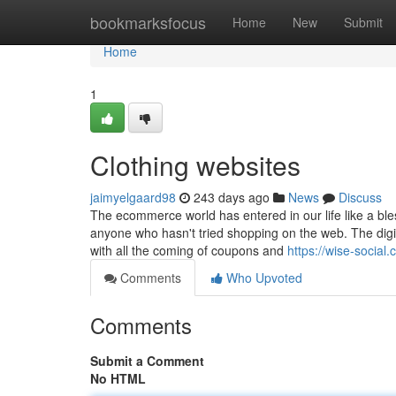
Home
bookmarksfocus
Home
New
Submit
Home
1
Clothing websites
jaimyelgaard98
243 days ago
News
Discuss
The ecommerce world has entered in our life like a bles
anyone who hasn't tried shopping on the web. The digi
with all the coming of coupons and
https://wise-social
Comments
Who Upvoted
Comments
Submit a Comment
No HTML