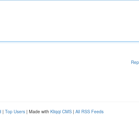
Rep
d
|
Top Users
| Made with
Kliqqi CMS
|
All RSS Feeds