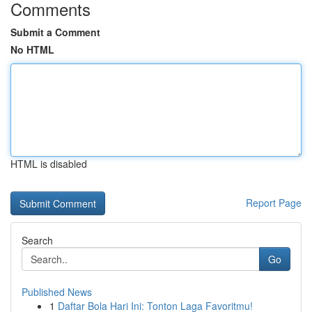
Comments
Submit a Comment
No HTML
HTML is disabled
Report Page
Search
Go
Published News
1
Daftar Bola Hari Ini: Tonton Laga Favoritmu!