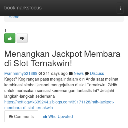
Home
bookmarksfocus
Togg
navi
Home
1
Menangkan Jackpot Membara
di Slot Ternakwin!
iwannmmy521869
241 days ago
News
Discuss
Kaget? Kegirangan pasti mengalir dalam diri Anda saat melihat
kombinasi simbol jackpot mengejutkan di slot Ternakwin. Gidih
untuk merasakan sensasi kemenangan fantastis ini? Jelajahi
langkah-langkah sederhana
https://nettiegwlx639244.ziblogs.com/39171128/raih-jackpot-
membara-di-slot-ternakwin
Comments
Who Upvoted