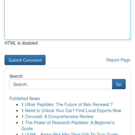
HTML is disabled
Report Page
Search
Go
Published News
1
Uther Peptides: The Future of Skin Renewal ?
1
Need to Unlock Your Car? Find Local Experts Now
1
Ovruxtali: A Comprehensive Review
1
The Power of Research Peptides: A Beginner's
Guide
1
UU88 – Khám Phá Nền Tảng Giải Trí Trực Tuyến