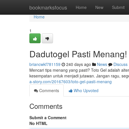
Home
bookmarksfocus
Home
New
Submit
Home
1
Dadutogel Pasti Menang!
briancwkf781159
240 days ago
News
Discuss
Mencari tips menang yang pasti? Toto Gel adalah alte
kesempatan untuk menjadi jutawan. Jangan ragu, se
a-story.com/20167603/toto-gel-pasti-menang
Comments
Who Upvoted
Comments
Submit a Comment
No HTML